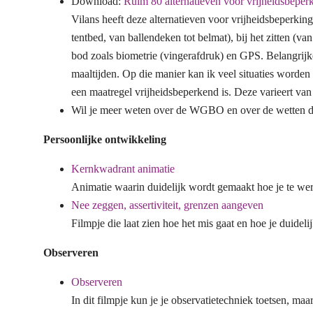
Download:
Ruim 80 alternatieven voor vrijheidsbeperk
Vilans heeft deze alternatieven voor vrijheidsbeperki
tentbed, van ballendeken tot belmat), bij het zitten (
bod zoals biometrie (vingerafdruk) en GPS. Belangrijk
maaltijden. Op die manier kan ik veel situaties word
een maatregel vrijheidsbeperkend is. Deze varieert van 0
Wil je meer weten over de WGBO en over de wetten di
Persoonlijke ontwikkeling
Kernkwadrant animatie
Animatie waarin duidelijk wordt gemaakt hoe je te w
Nee zeggen, assertiviteit, grenzen aangeven
Filmpje die laat zien hoe het mis gaat en hoe je duidel
Observeren
Observeren
In dit filmpje kun je je observatietechniek toetsen, maa