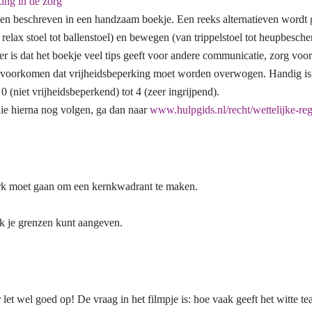
ing in de zorg
ngen beschreven in een handzaam boekje. Een reeks alternatieven wordt 
van relax stoel tot ballenstoel) en bewegen (van trippelstoel tot heupb
er is dat het boekje veel tips geeft voor andere communicatie, zorg vo
en voorkomen dat vrijheidsbeperking moet worden overwogen. Handig is
 (niet vrijheidsbeperkend) tot 4 (zeer ingrijpend).
e hierna nog volgen, ga dan naar
www.hulpgids.nl/recht/wettelijke-re
erk moet gaan om een kernkwadrant te maken.
ijk je grenzen kunt aangeven.
r let wel goed op! De vraag in het filmpje is: hoe vaak geeft het witte t