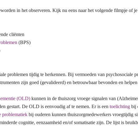
geworden in het observeren. Kijk nu eens naar het volgende filmpje of j
ende cliënten
problemen
(BPS)
)
problemen tijdig te herkennen. Bij vermoeden van psychosociale prob
trumenten zijn goed (gevalideerd) en betrouwbaar bevonden en helpen bi
 Dementie (OLD)
kunnen in de thuiszorg vroege signalen van (Alzheimer
den gestart. De OLD is eenvoudig af te nemen. Er is een
toelichting
bij 
e problematiek
bij ouderen kunnen thuiszorgmedewerkers vroegtijdig sign
minderde cognitie, eenzaamheid en/of somatisatie zijn. De lijst is bruikba