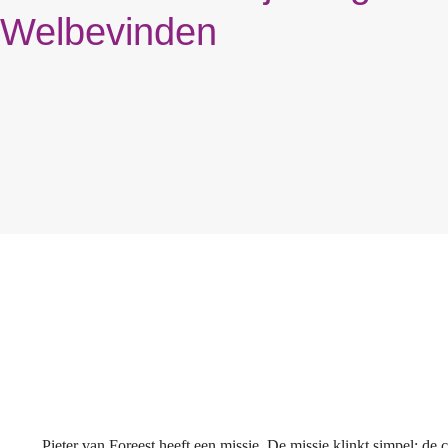
Welbevinden
Pieter van Foreest heeft een missie. De missie klinkt simpel; de 