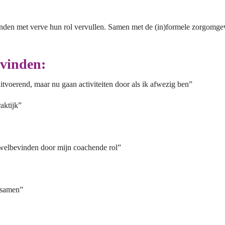
inden met verve hun rol vervullen. Samen met de (in)formele zorgomgevi
evinden:
itvoerend, maar nu gaan activiteiten door als ik afwezig ben”
aktijk”
 welbevinden door mijn coachende rol”
t samen”