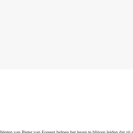
cliënten van Pieter van Foreest helpen het leven te blijven leiden dat zi