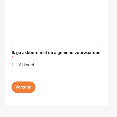
e
n
n
a
a
r
*
Ik ga akkoord met de algemene voorwaarden
*
Akkoord
Verzend