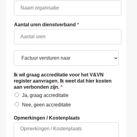
Aantal uren dienstverband
*
F
a
c
t
Ik wil graag accreditatie voor het V&VN
u
register aanvragen. Ik weet dat hier kosten
u
aan verbonden zijn.
*
r
Ja, graag accreditatie
v
e
Nee, geen accreditatie
r
s
Opmerkingen / Kostenplaats
t
u
r