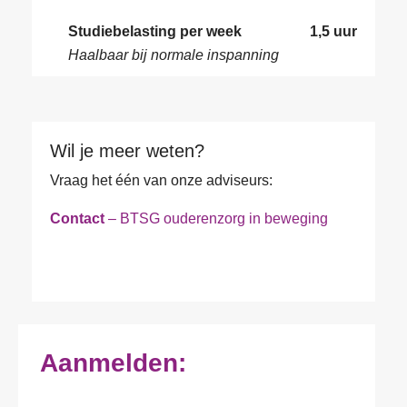
t
w
f
i
a
Studiebelasting per week
1,5 uur
n
a
Haalbaar bij normale inspanning
g
r
d
e
n
*
Wil je meer weten?
Vraag het één van onze adviseurs:
Contact
– BTSG ouderenzorg in beweging
Aanmelden: