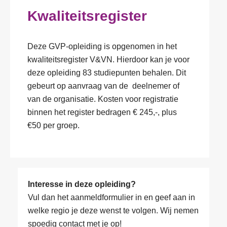
Kwaliteitsregister
Deze GVP-opleiding is opgenomen in het
V
kwaliteitsregister V&VN. Hierdoor kan je voor
o
deze opleiding 83 studiepunten behalen. Dit
o
r
gebeurt op aanvraag van de deelnemer of
T
-
e
van de organisatie. Kosten voor registratie
e
l
binnen het register bedragen € 245,-, plus
n
e
a
E
€50 per groep.
f
c
-
o
h
m
o
t
a
n
O
e
i
n
r
r
l
u
g
Interesse in deze opleiding?
n
a
m
a
a
d
F
Vul dan het aanmeldformulier in en geef aan in
m
n
a
r
u
e
i
welke regio je deze wenst te volgen. Wij nemen
m
e
n
r
s
spoedig contact met je op!
*
s
c