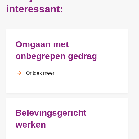
a
interessant:
c
y
b
e
l
e
Omgaan met
i
d
onbegrepen gedrag
*
Ontdek meer
Belevingsgericht
werken