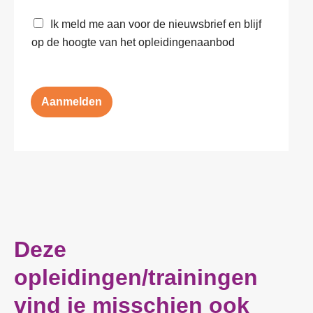
n
e
N
Ik meld me aan voor de nieuwsbrief en blijf
/
m
i
w
e
op de hoogte van het opleidingenaanbod
e
e
n
u
n
e
w
s
v
s
e
o
Aanmelden
b
n
o
r
r
i
w
e
a
f
a
r
d
e
n
e
Deze
n
p
opleidingen/trainingen
r
i
vind je misschien ook
v