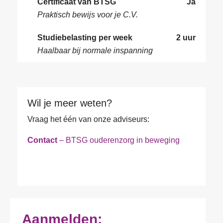
Certificaat van BTSG
Ja
V
Praktisch bewijs voor je C.V.
o
o
r
Studiebelasting per week
2 uur
T
-
e
Haalbaar bij normale inspanning
e
l
n
e
a
E
f
c
-
o
h
m
o
Wil je meer weten?
t
a
n
O
e
i
Vraag het één van onze adviseurs:
n
r
r
l
u
g
n
a
m
a
Contact
– BTSG ouderenzorg in beweging
a
d
F
m
n
a
r
u
e
i
m
e
n
r
s
*
s
c
*
a
A
*
t
t
a
i
i
n
e
e
t
O
*
Aanmelden:
*
a