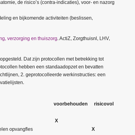
tomie, de risico’s (contra-indicaties), voor- en nazorg
eling en bijkomende activiteiten (beslissen,
g, verzorging en thuiszorg
. ActiZ, Zorgthuisnl, LHV,
 opgesteld. Dat zijn protocollen met betrekking tot
otocollen hebben een standaadopzet en bevatten
htlijnen, 2. geprotocolleerde werkinstructies: een
atielijsten.
voorbehouden
risicovol
X
elen opvangfles
X