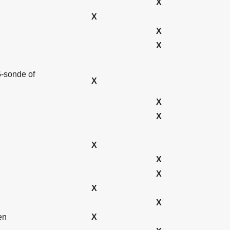
X
X
X
X
-sonde of
X
X
X
X
X
X
X
X
en
X