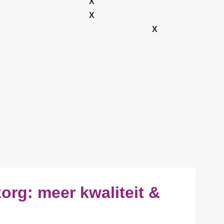
X
X
X
org: meer kwaliteit &