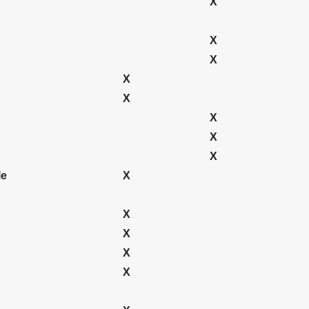
X
X
X
X
X
X
X
X
le
X
X
X
X
X