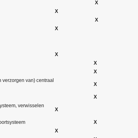
X
X
X
X
X
X
X
n verzorgen van) centraal
X
X
systeem, verwisselen
X
poortsysteem
X
X