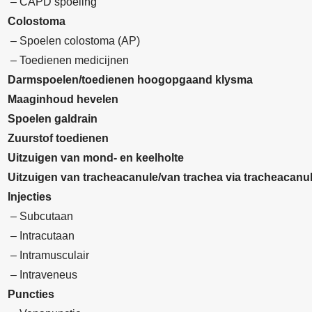
– CAPD spoeling
Colostoma
– Spoelen colostoma (AP)
– Toedienen medicijnen
Darmspoelen/toedienen hoogopgaand klysma
Maaginhoud hevelen
Spoelen galdrain
Zuurstof toedienen
Uitzuigen van mond- en keelholte
Uitzuigen van tracheacanule/van trachea via tracheacanu
Injecties
– Subcutaan
– Intracutaan
– Intramusculair
– Intraveneus
Puncties