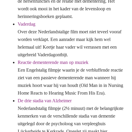
de hersenfuncties en de relatie met dementering. Het
wordt ook mooi in het kader van de levensloop en
herinneringsboeken geplaatst.
Vaderdag
Over deze Nederlandstalige film moet niet teveel vooraf
worden verklapt. Een aanrader maar kijk hem wel
helemaal uit! Keetje haar vader wil verrassen met een
uitgebreid Vaderdagontbijt.
Reactie dementerende man op muziek
Een Engelstalig filmpje waarin je de verbluffende reactie
ziet van een passieve dementerende man wanneer hij
muziek hoort waar hij van houdt (Old Man in in Nursing
Home Reacts to Hearing Music From His Era).
De drie stadia van Alzheimer
Nederlandstalig filmpje (2
½
minuut) met de belangrijkste
kenmerken van de verschillende stadia van dementie
uitgelegd door de psycholoog van verpleeghuis
Lückerheide te Kerkrade. Opgelet zij maakt hier