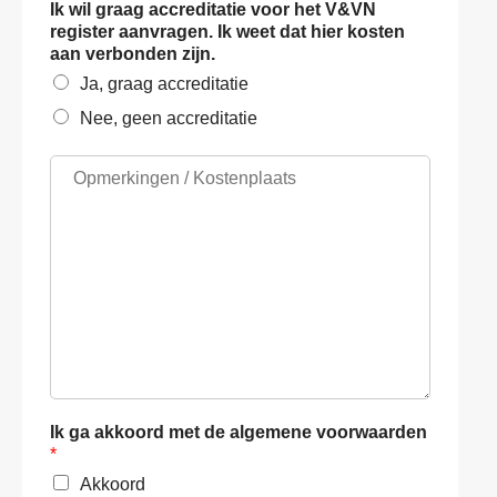
*
k
Ik wil graag accreditatie voor het V&VN
u
g
register aanvragen. Ik weet dat hier kosten
u
e
aan verbonden zijn.
r
v
Ja, graag accreditatie
v
e
e
Nee, geen accreditatie
r
r
*
s
O
t
p
u
m
r
e
e
r
n
k
n
i
a
n
a
g
r
e
*
n
/
K
Ik ga akkoord met de algemene voorwaarden
o
*
s
Akkoord