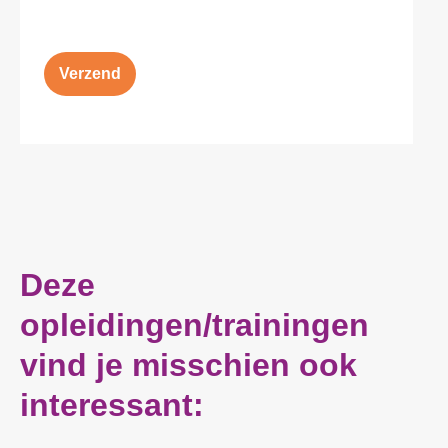
t
e
n
p
Verzend
l
a
a
t
s
Deze
opleidingen/trainingen
vind je misschien ook
interessant: