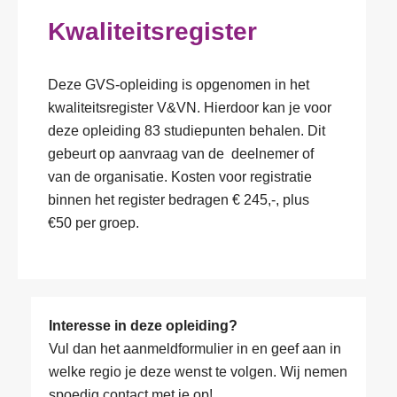
o
Kwaliteitsregister
r
T
-
e
e
l
n
Deze GVS-opleiding is opgenomen in het
e
a
E
kwaliteitsregister V&VN. Hierdoor kan je voor
f
c
-
o
deze opleiding 83 studiepunten behalen. Dit
h
m
o
gebeurt op aanvraag van de deelnemer of
t
a
n
O
e
i
van de organisatie. Kosten voor registratie
n
r
r
l
u
g
binnen het register bedragen € 245,-, plus
n
a
m
a
€50 per groep.
a
d
F
m
n
a
r
u
e
i
m
e
n
r
s
*
s
c
*
a
A
*
t
t
a
i
i
n
Interesse in deze opleiding?
e
e
t
Vul dan het aanmeldformulier in en geef aan in
O
*
*
a
p
welke regio je deze wenst te volgen. Wij nemen
l
m
d
spoedig contact met je op!