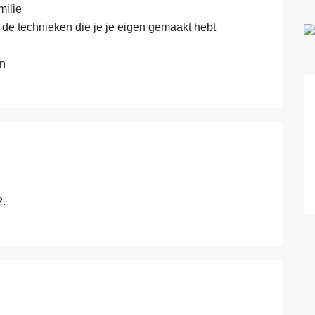
milie
r de technieken die je je eigen gemaakt hebt
en
2.