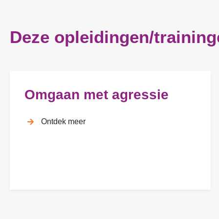
n
a
g
r
d
Deze opleidingen/training
e
n
*
Omgaan met agressie
Ontdek meer