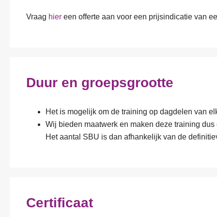
Vraag
hier
een offerte aan voor een prijsindicatie van 
Duur en groepsgrootte
Het is mogelijk om de training op dagdelen van el
V
Wij bieden maatwerk en maken deze training dus 
o
o
Het aantal SBU is dan afhankelijk van de definitie
r
E
-
-
e
m
n
a
a
F
i
c
u
l
Certificaat
h
n
a
t
c
d
O