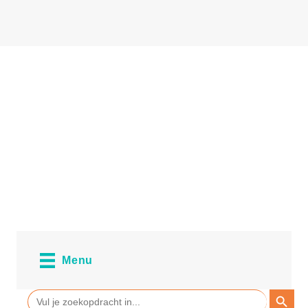
Menu
ZOEKKN
Zoek
naar: