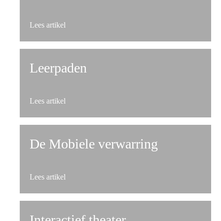
about Reablement bij dementie – versterk de eigen
Lees artikel
Leerpaden
about Leerpaden
Lees artikel
De Mobiele verwarring
about De Mobiele verwarring
Lees artikel
Interactief theater