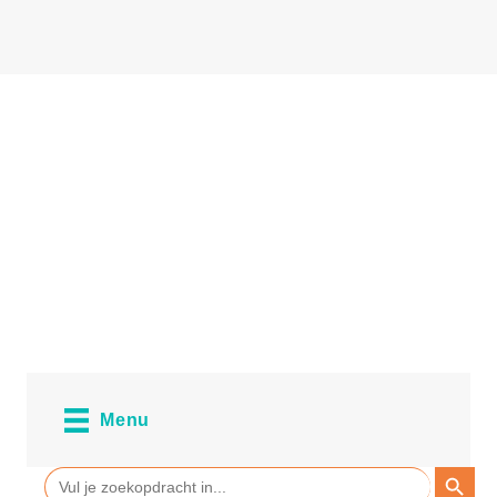
Menu
ZOEKKN
Zoek
naar: