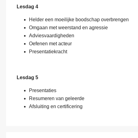
Lesdag 4
Helder een moeilijke boodschap overbrengen
Omgaan met weerstand en agressie
Adviesvaardigheden
Oefenen met acteur
Presentatiekracht
V
Lesdag 5
o
o
Presentaties
r
E
-
Resumeren van geleerde
-
e
Afsluiting en certificering
m
n
a
a
F
i
c
u
l
h
n
a
t
c
d
O