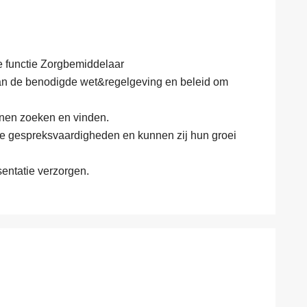
m
a
t
e
l
i
r
d
e
*
e
*
e
e functie Zorgbemiddelaar
l
n de benodigde wet&regelgeving en beleid om
n
et de algemene voorwaarden
e
m
nen zoeken en vinden.
oor de nieuwsbrief en blijf op de hoogte van het opleidingena
e
e gespreksvaardigheden en kunnen zij hun groei
r
s
*
entatie verzorgen.
n