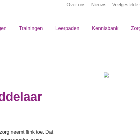
Over ons
Nieuws
Veelgestelde
gen
Trainingen
Leerpaden
Kennisbank
Zor
ddelaar
rg neemt flink toe. Dat