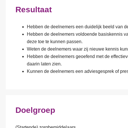
e
t
r
p
Resultaat
r
i
e
m
n
e
s
e
a
*
*
r
a
Hebben de deelnemers een duidelijk beeld van d
k
m
i
Hebben de deelnemers voldoende basiskennis va
*
n
A
Ik ga akkoord m
deze toe te kunnen passen.
g
l
Weten de deelnemers waar zij nieuwe kennis kun
e
g
N
Ik meld me aan v
Hebben de deelnemers geoefend met de effectiev
n
e
i
/
m
daarin laten zien.
e
T
e
u
Kunnen de deelnemers een adviesgesprek of pres
o
n
w
Offerte aanvrage
e
e
s
l
v
b
i
o
r
c
o
i
h
r
e
Doelgroep
t
w
f
i
a
n
a
g
r
(Startende) zorgbemiddelaars