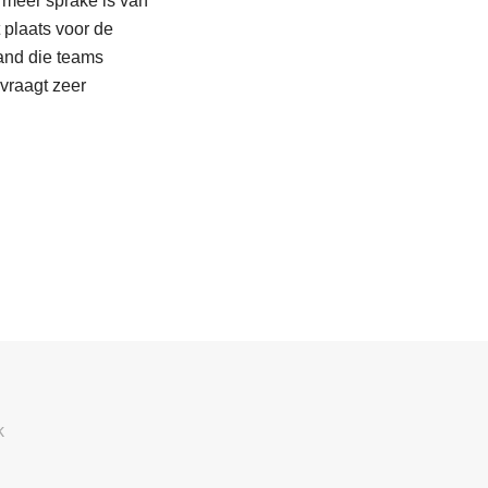
 meer sprake is van
 plaats voor de
and die teams
vraagt zeer
k