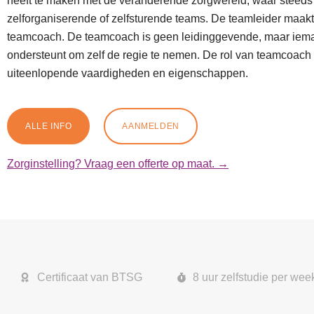
heeft te maken met de veranderende zorgwereld, waar steeds
zelforganiserende of zelfsturende teams. De teamleider maakt
teamcoach. De teamcoach is geen leidinggevende, maar iem
ondersteunt om zelf de regie te nemen. De rol van teamcoach 
uiteenlopende vaardigheden en eigenschappen.
ALLE INFO
AANMELDEN
Zorginstelling? Vraag een offerte op maat. →
Certificaat van BTSG
8 uur zelfstudie per wee